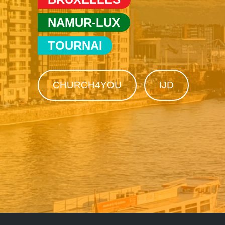
NAMUR-LUX
TOURNAI
CHURCH4YOU
IJD