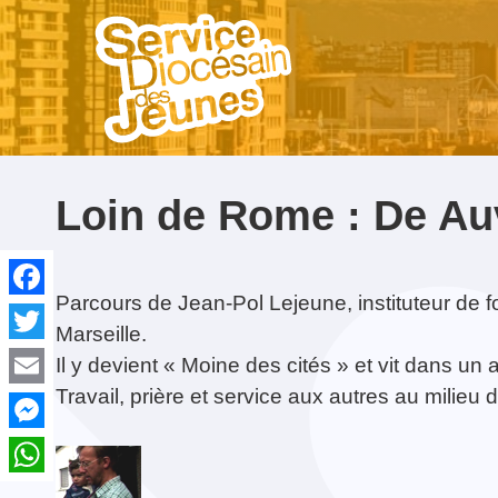
NE MANQUEZ PAS...
Loin de Rome : De Auv
Parcours de Jean-Pol Lejeune, instituteur de fo
Facebook
Marseille.
Twitter
On change de site web !
Rassemblement
Contact & Équipe
Laudato Si’
Formation Croisillon
Avec Carlo Acutis. En
Gro
Acc
Il y devient « Moine des cités » et vit dans un
Diocésain des Jeunes
route pour le Jubilé de
Gau
spir
16-02-2021
2017
l’Espérance
Travail, prière et service aux autres au milieu
Email
Messenger
WhatsApp