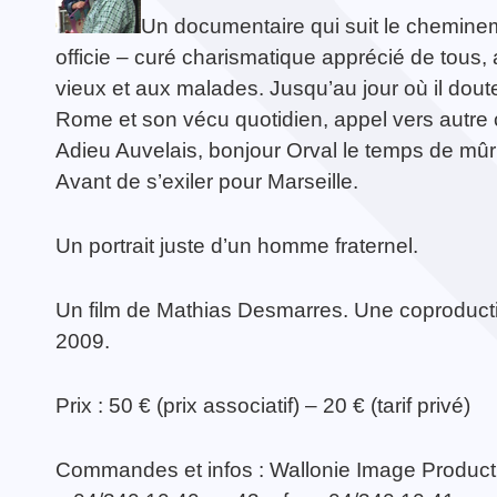
Un documentaire qui suit le cheminem
officie – curé charismatique apprécié de tous,
vieux et aux malades. Jusqu’au jour où il dou
Rome et son vécu quotidien, appel vers autre cho
TOUTES LES ACTIVITÉS
Adieu Auvelais, bonjour Orval le temps de mûri
Guerrier·e de la Paix
TOUTES LES ACTUALITÉS
Avant de s’exiler pour Marseille.
Un portrait juste d’un homme fraternel.
Un film de Mathias Desmarres. Une coproducti
2009.
Prix : 50 € (prix associatif) – 20 € (tarif privé)
Commandes et infos : Wallonie Image Product