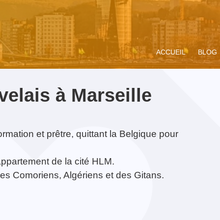
ACCUEIL
BLOG
elais à Marseille
rmation et prêtre, quittant la Belgique pour
upe de prière
ompagnement
Miracle Eucharistique
Rencontre Vocations
Présentation
Vivre le Jubilé 2025
Concert Je
Präsentati
 appartement de la cité HLM.
dium
ituel
& présence réelle
« Pèlerins
Battice
d’espérance » :
 des Comoriens, Algériens et des Gitans.
propositions pour les
jeunes