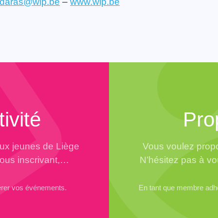
.daras@wip.be
–
www.wip.be
ivité
Pro
aux jeunes de Liège
Vous voulez propo
vous inscrivant,…
N’hésitez pas à vo
érer vos événements.
En tant que membre adhér