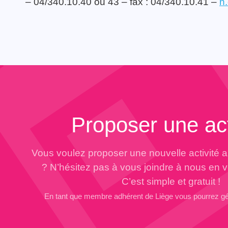
– 04/340.10.40 ou 43 – fax : 04/340.10.41 –
n
Proposer une act
Vous voulez proposer une nouvelle activité 
? N’hésitez pas à vous joindre à nous en 
C’est simple et gratuit !
En tant que membre adhérent de Liège vous pourrez g