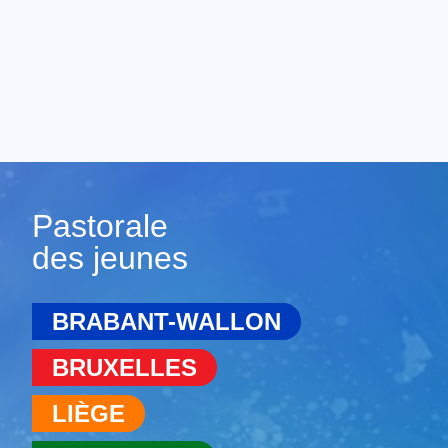
Pastorale
des jeunes
BRABANT-WALLON
BRUXELLES
LIÈGE