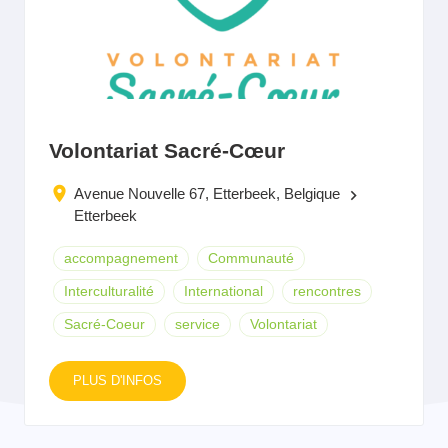
Volontariat Sacré-Cœur
Avenue Nouvelle 67, Etterbeek, Belgique
keyboard_arrow_right
Etterbeek
accompagnement
Communauté
Interculturalité
International
rencontres
Sacré-Coeur
service
Volontariat
PLUS D'INFOS