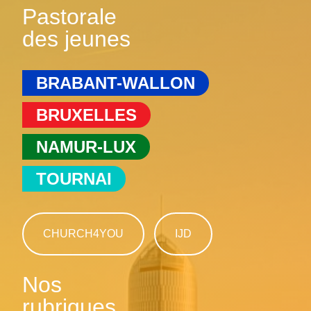
Pastorale
des jeunes
BRABANT-WALLON
BRUXELLES
NAMUR-LUX
TOURNAI
CHURCH4YOU
IJD
Nos
rubriques