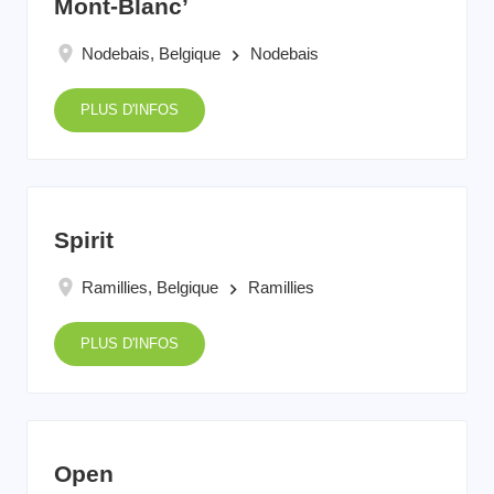
Mont-Blanc’
Nodebais, Belgique
Nodebais
keyboard_arrow_right
PLUS D'INFOS
Spirit
Ramillies, Belgique
Ramillies
keyboard_arrow_right
PLUS D'INFOS
Open