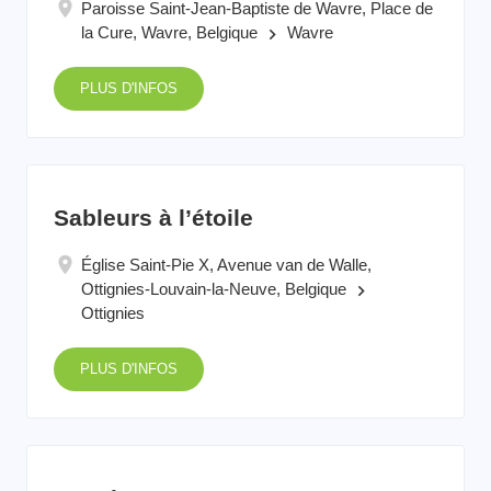
Paroisse Saint-Jean-Baptiste de Wavre, Place de
la Cure, Wavre, Belgique
Wavre
keyboard_arrow_right
PLUS D'INFOS
Sableurs à l’étoile
Église Saint-Pie X, Avenue van de Walle,
Ottignies-Louvain-la-Neuve, Belgique
keyboard_arrow_right
Ottignies
PLUS D'INFOS