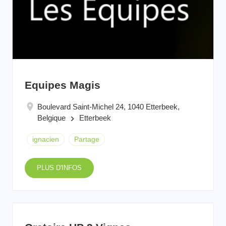
Equipes Magis
Boulevard Saint-Michel 24, 1040 Etterbeek,
Belgique
Etterbeek
keyboard_arrow_right
ignacien
Partage
PLUS D'INFOS