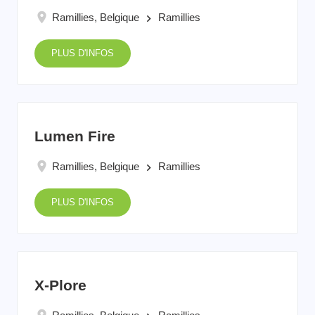
Ramillies, Belgique
Ramillies
keyboard_arrow_right
PLUS D'INFOS
Lumen Fire
Ramillies, Belgique
Ramillies
keyboard_arrow_right
PLUS D'INFOS
X-Plore