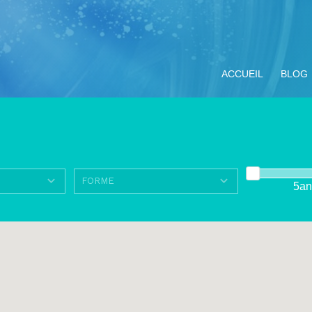
ACCUEIL
BLOG
5an
ompagnement
Miracle Eucharistique
Nos objectifs
Vivre le Jubilé 2025
TOUS LE
ituel
& présence réelle
« Pèlerins
d’espérance » :
propositions pour les
jeunes