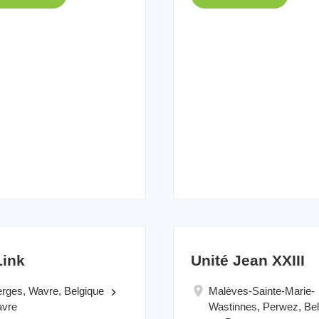
Link
Unité Jean XXIII
erges, Wavre, Belgique
Malèves-Sainte-Marie-
keyboard_arrow_right
vre
Wastinnes, Perwez, Bel