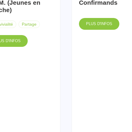
M. (Jeunes en
Confirmands
che)
PLUS D'INFOS
ivialité
Partage
US D'INFOS