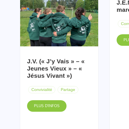
J.E.
mar
Conv
PL
J.V. (« J’y Vais » – «
Jeunes Vieux » – «
Jésus Vivant »)
Convivialité
Partage
PLUS D'INFOS