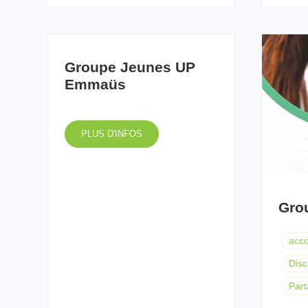
Groupe Jeunes UP
Emmaüs
PLUS D'INFOS
Gro
acco
Dis
Par