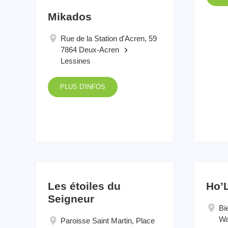
Mikados
Rue de la Station d'Acren, 59
7864 Deux-Acren
keyboard_arrow_right
Lessines
PLUS D'INFOS
Les étoiles du
Ho’
Seigneur
Bi
Wa
Paroisse Saint Martin, Place