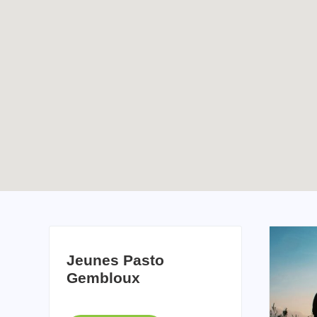
Création d’un groupe
TOUTES LES ACTUALITÉS
WhatsApp pour les
jeunes pros du Bw
Enable map filtering
Jeunes Pasto
Gembloux