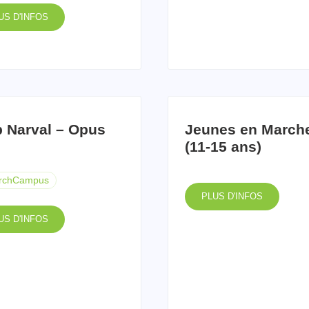
US D'INFOS
b Narval – Opus
Jeunes en March
(11-15 ans)
rchCampus
PLUS D'INFOS
US D'INFOS