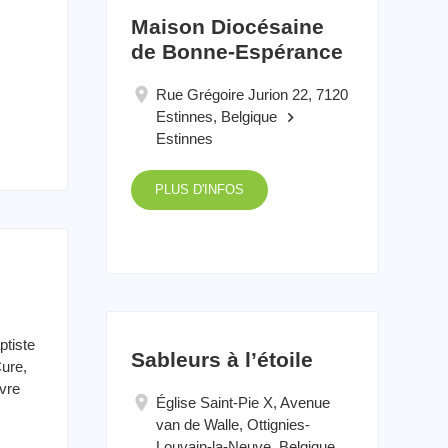
Maison Diocésaine
de Bonne-Espérance
Rue Grégoire Jurion 22, 7120
Estinnes, Belgique
keyboard_arrow_right
Estinnes
PLUS D'INFOS
ptiste
Sableurs à l’étoile
ure,
vre
Église Saint-Pie X, Avenue
van de Walle, Ottignies-
Louvain-la-Neuve, Belgique