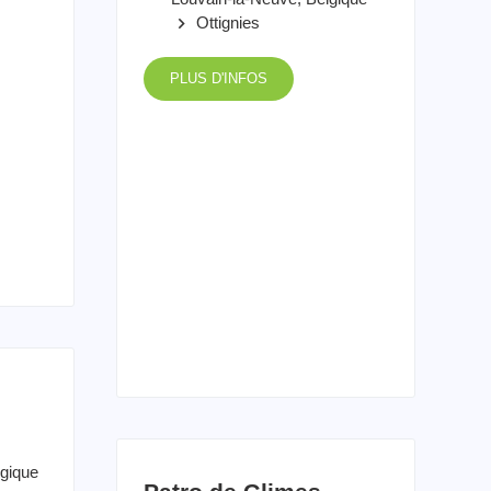
Ottignies
keyboard_arrow_right
PLUS D'INFOS
gique