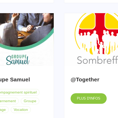
upe Samuel
@Together
mpagnement spirituel
PLUS D'INFOS
cernement
Groupe
tage
Vocation