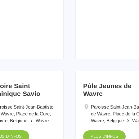
oire Saint
Pôle Jeunes de
inique Savio
Wavre
roisse Saint-Jean-Baptiste
Paroisse Saint-Jean-Ba
 Wavre, Place de la Cure,
de Wavre, Place de la C
vre, Belgique
Wavre
Wavre, Belgique
Wa
keyboard_arrow_right
keyboard_arrow_right
US D'INFOS
PLUS D'INFOS