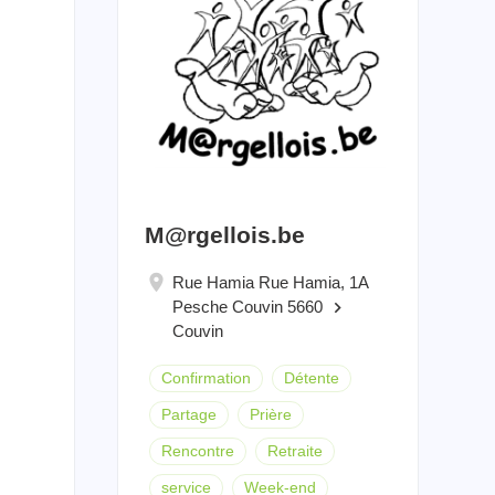
M@rgellois.be
Rue Hamia Rue Hamia, 1A
Pesche Couvin 5660
keyboard_arrow_right
Couvin
Confirmation
Détente
Partage
Prière
Rencontre
Retraite
service
Week-end