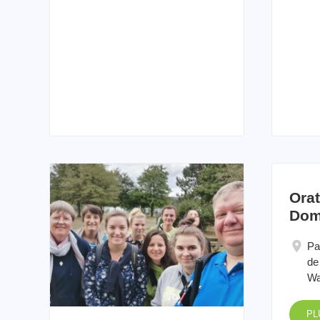
Orat
Dom
Pa
de
Wa
PL