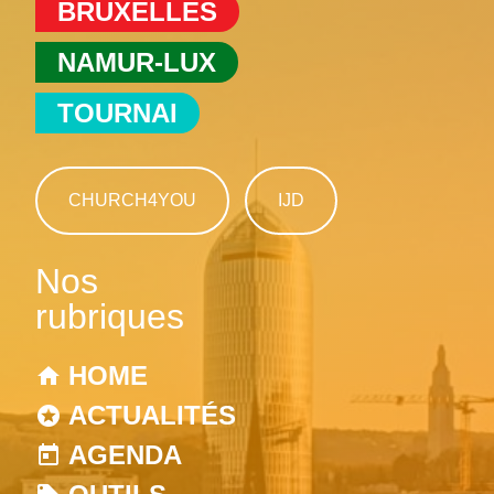
BRUXELLES
NAMUR-LUX
TOURNAI
CHURCH4YOU
IJD
Nos
rubriques
HOME
ACTUALITÉS
AGENDA