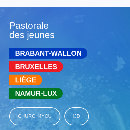
Pastorale
des jeunes
BRABANT-WALLON
BRUXELLES
LIÈGE
NAMUR-LUX
CHURCH4YOU
IJD