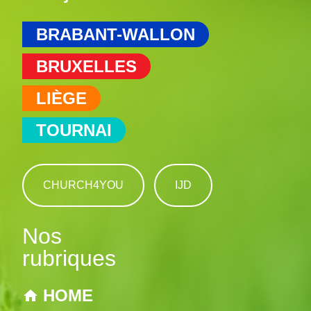
BRABANT-WALLON
BRUXELLES
LIÈGE
TOURNAI
CHURCH4YOU
IJD
Nos
rubriques
HOME