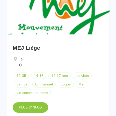
MEJ Liège
keyboard_arrow_right
()
12-35
14-16
14-17 ans
activités
camps
Emmanuel
Logos
Mej
vie communautaire
PLUS D'INFOS