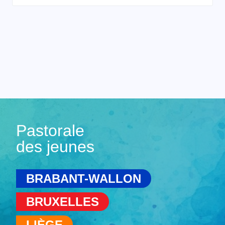
Pastorale
des jeunes
BRABANT-WALLON
BRUXELLES
LIÈGE