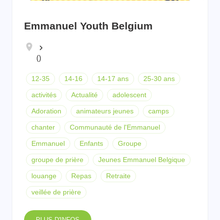
Emmanuel Youth Belgium
keyboard_arrow_right
()
12-35
14-16
14-17 ans
25-30 ans
activités
Actualité
adolescent
Adoration
animateurs jeunes
camps
chanter
Communauté de l'Emmanuel
Emmanuel
Enfants
Groupe
groupe de prière
Jeunes Emmanuel Belgique
louange
Repas
Retraite
veillée de prière
PLUS D'INFOS