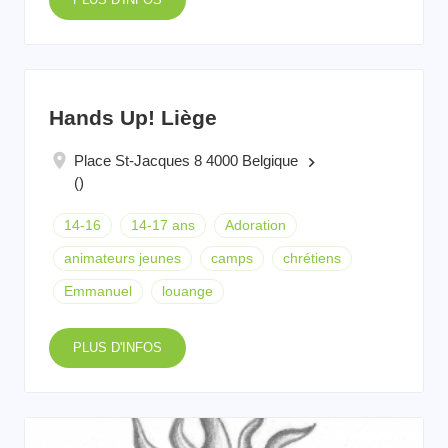
Hands Up! Liège
Place St-Jacques 8 4000 Belgique
keyboard_arrow_right
()
14-16
14-17 ans
Adoration
animateurs jeunes
camps
chrétiens
Emmanuel
louange
PLUS D'INFOS