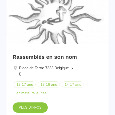
Rassemblés en son nom
Place de Tertre 7333 Belgique
keyboard_arrow_right
()
12-17 ans
13-18 ans
14-17 ans
animateurs jeunes
PLUS D'INFOS