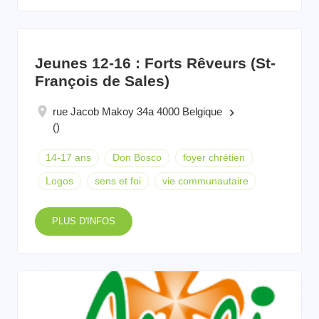
Jeunes 12-16 : Forts Rêveurs (St-
François de Sales)
rue Jacob Makoy 34a 4000 Belgique
keyboard_arrow_right
()
14-17 ans
Don Bosco
foyer chrétien
Logos
sens et foi
vie communautaire
PLUS D'INFOS