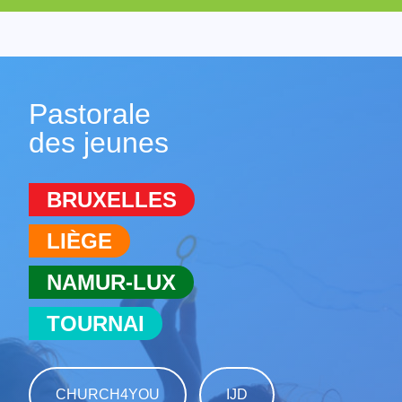
Pastorale
des jeunes
BRUXELLES
LIÈGE
NAMUR-LUX
TOURNAI
CHURCH4YOU
IJD