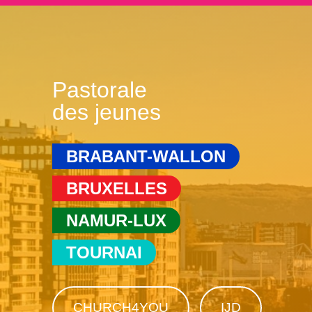
Pastorale
des jeunes
BRABANT-WALLON
BRUXELLES
NAMUR-LUX
TOURNAI
CHURCH4YOU
IJD