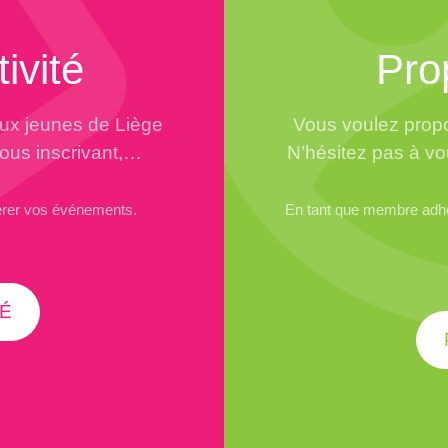
ivité
Pro
aux jeunes de Liège
Vous voulez propo
vous inscrivant,…
N’hésitez pas à vo
érer vos événements.
En tant que membre adhér
É