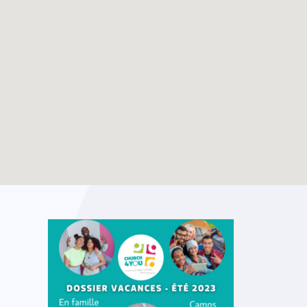
Dossier vacances –
TOUTES LES ACTUALITÉS
Eté 2025
Enable map filtering