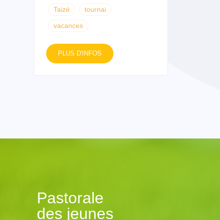
Taizé
tournai
vacances
PLUS D'INFOS
Pastorale
des jeunes