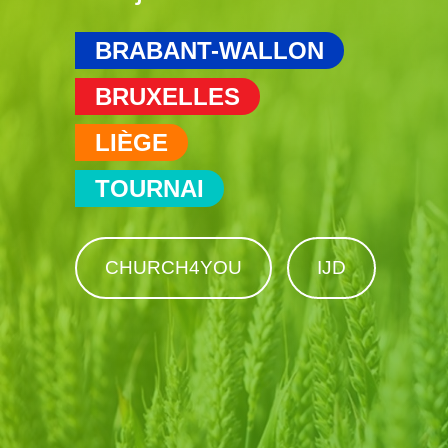
BRABANT-WALLON
BRUXELLES
LIÈGE
TOURNAI
CHURCH4YOU
IJD