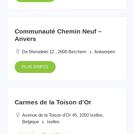
Communauté Chemin Neuf –
Anvers
De Merodelei 12 , 2600 Berchem
Antwerpen
keyboard_arrow_right
PLUS D'INFOS
Carmes de la Toison d’Or
Avenue de la Toison d'Or 45, 1050 Ixelles,
Belgique
Ixelles
keyboard_arrow_right