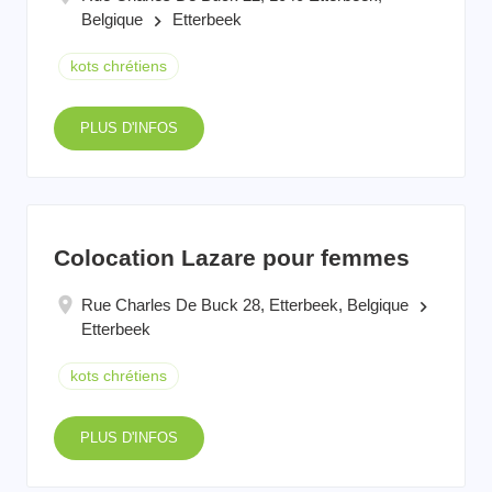
Belgique
Etterbeek
keyboard_arrow_right
kots chrétiens
PLUS D'INFOS
Colocation Lazare pour femmes
Rue Charles De Buck 28, Etterbeek, Belgique
keyboard_arrow_right
Etterbeek
kots chrétiens
PLUS D'INFOS