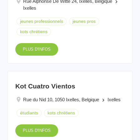
Rue Alphonse De Witte 24, Ixelles, Belgique
keyboard_arrow_right
Ixelles
jeunes professionnels
jeunes pros
kots chrétiens
PLUS D'INFOS
Kot Cuatro Vientos
Rue du Nid 10, 1050 Ixelles, Belgique
Ixelles
keyboard_arrow_right
étudiants
kots chrétiens
PLUS D'INFOS