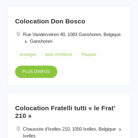
Colocation Don Bosco
Rue Vanderveken 40, 1083 Ganshoren, Belgique
Ganshoren
keyboard_arrow_right
écologie
kots chrétiens
Paques
PLUS D'INFOS
Colocation Fratelli tutti « le Frat’
210 »
Chaussée d'Ixelles 210, 1050 Ixelles, Belgique
keyboard_arrow_right
Ixelles