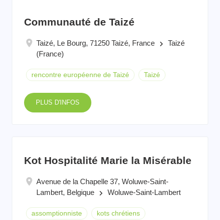
Communauté de Taizé
Taizé, Le Bourg, 71250 Taizé, France
Taizé
keyboard_arrow_right
(France)
rencontre européenne de Taizé
Taizé
PLUS D'INFOS
Kot Hospitalité Marie la Misérable
Avenue de la Chapelle 37, Woluwe-Saint-
Lambert, Belgique
Woluwe-Saint-Lambert
keyboard_arrow_right
assomptionniste
kots chrétiens