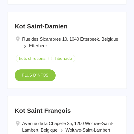
Kot Saint-Damien
Rue des Sicambres 10, 1040 Etterbeek, Belgique
Etterbeek
keyboard_arrow_right
kots chrétiens
Tibériade
PLUS D'INFOS
Kot Saint François
Avenue de la Chapelle 25, 1200 Woluwe-Saint-
Lambert, Belgique
Woluwe-Saint-Lambert
keyboard_arrow_right