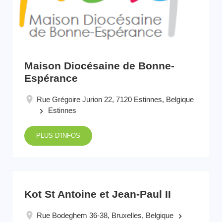
Maison Diocésaine de Bonne-
Espérance
Rue Grégoire Jurion 22, 7120 Estinnes, Belgique
Estinnes
keyboard_arrow_right
PLUS D'INFOS
Kot St Antoine et Jean-Paul II
Rue Bodeghem 36-38, Bruxelles, Belgique
keyboard_arrow_right