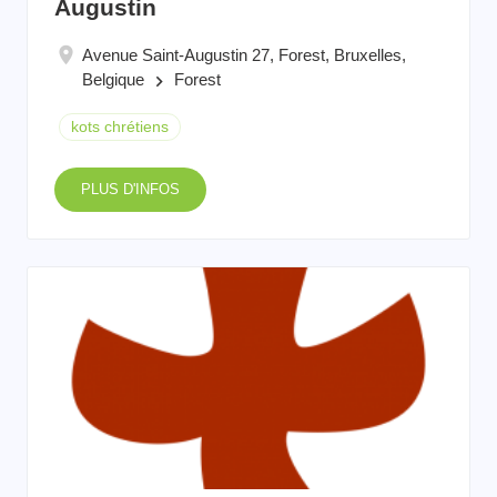
Augustin
Avenue Saint-Augustin 27, Forest, Bruxelles,
Belgique
Forest
keyboard_arrow_right
kots chrétiens
PLUS D'INFOS