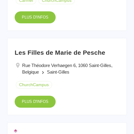
Carmel
ChurchCampus
PLUS D'INFOS
Les Filles de Marie de Pesche
Rue Théodore Verhaegen 6, 1060 Saint-Gilles,
Belgique
Saint-Gilles
keyboard_arrow_right
ChurchCampus
PLUS D'INFOS