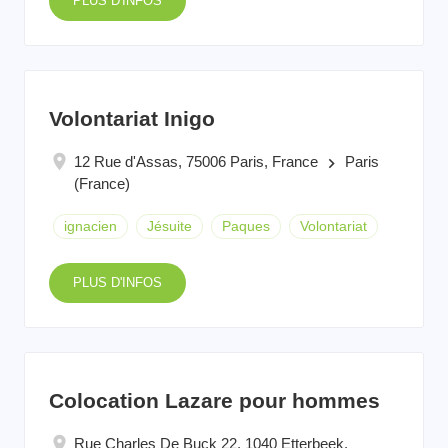
PLUS D'INFOS
Volontariat Inigo
12 Rue d'Assas, 75006 Paris, France
Paris
keyboard_arrow_right
(France)
ignacien
Jésuite
Paques
Volontariat
PLUS D'INFOS
Colocation Lazare pour hommes
Rue Charles De Buck 22, 1040 Etterbeek,