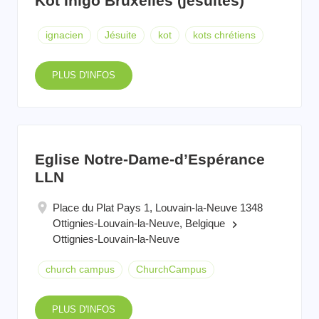
Kot Inigo Bruxelles (jésuites)
ignacien
Jésuite
kot
kots chrétiens
PLUS D'INFOS
Eglise Notre-Dame-d’Espérance
LLN
Place du Plat Pays 1, Louvain-la-Neuve 1348
Ottignies-Louvain-la-Neuve, Belgique
keyboard_arrow_right
Ottignies-Louvain-la-Neuve
church campus
ChurchCampus
PLUS D'INFOS