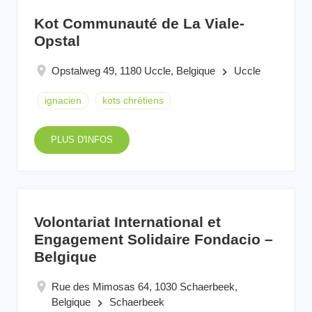
Kot Communauté de La Viale-
Opstal
Opstalweg 49, 1180 Uccle, Belgique
Uccle
keyboard_arrow_right
ignacien
kots chrétiens
PLUS D'INFOS
Volontariat International et
Engagement Solidaire Fondacio –
Belgique
Rue des Mimosas 64, 1030 Schaerbeek,
Belgique
Schaerbeek
keyboard_arrow_right