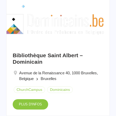
Bibliothèque Saint Albert –
Dominicain
Avenue de la Renaissance 40, 1000 Bruxelles,
Belgique
Bruxelles
keyboard_arrow_right
ChurchCampus
Dominicains
PLUS D'INFOS