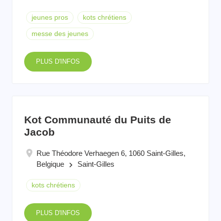
jeunes pros
kots chrétiens
messe des jeunes
PLUS D'INFOS
Kot Communauté du Puits de
Jacob
Rue Théodore Verhaegen 6, 1060 Saint-Gilles,
Belgique
Saint-Gilles
keyboard_arrow_right
kots chrétiens
PLUS D'INFOS