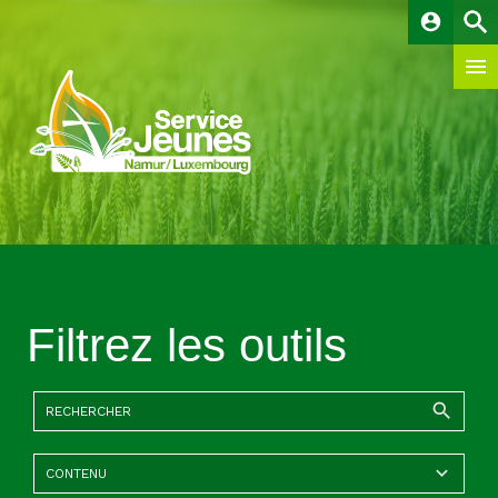
account_circle
Filtrez les outils