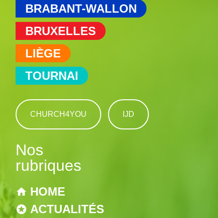
BRABANT-WALLON
BRUXELLES
LIÈGE
TOURNAI
CHURCH4YOU
IJD
Nos
rubriques
HOME
ACTUALITÉS