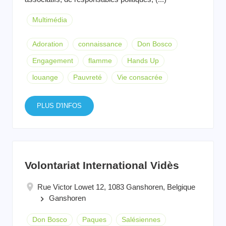
Multimédia
Adoration
connaissance
Don Bosco
Engagement
flamme
Hands Up
louange
Pauvreté
Vie consacrée
PLUS D'INFOS
Volontariat International Vidès
Rue Victor Lowet 12, 1083 Ganshoren, Belgique
Ganshoren
keyboard_arrow_right
Don Bosco
Paques
Salésiennes