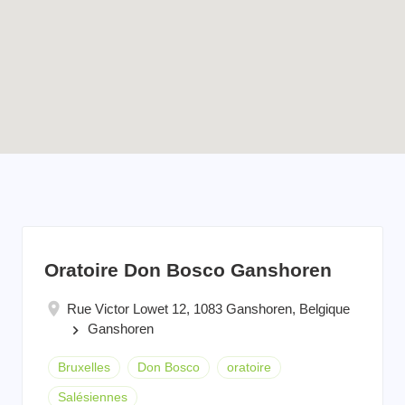
Enable map filtering
Oratoire Don Bosco Ganshoren
Rue Victor Lowet 12, 1083 Ganshoren, Belgique
Ganshoren
keyboard_arrow_right
Bruxelles
Don Bosco
oratoire
Salésiennes