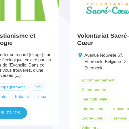
stianisme et
Volontariat Sacré-
logie
Cœur
orter un regard (et agir) sur
Avenue Nouvelle 67,
e écologique, éclairé par les
Etterbeek, Belgique
keyboard_arrow_right
s de l’Evangile. Dans ce
Etterbeek
r vous trouverez, d’une
iverses (...)
accompagnement
ompagnement
CNV
Communauté
ente
Enfants
Jeux
Interculturalité
International
rencontr
US D'INFOS
Sacré-Coeur
service
Volontariat