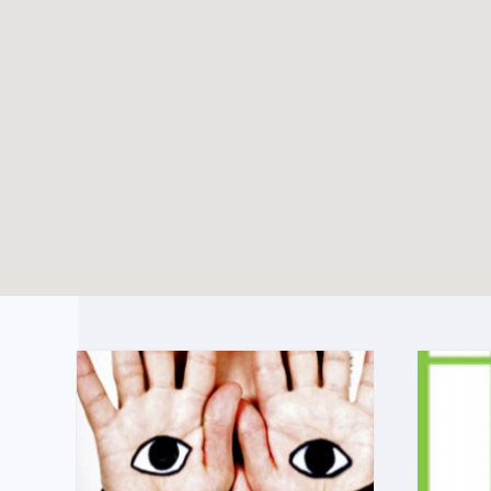
Création d’un groupe
TOUTES LES ACTUALITÉS
WhatsApp pour les
jeunes pros du Bw
Enable map filtering