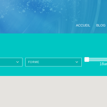
ACCUEIL
BLOG
18a
ompagnement
Miracle Eucharistique
Nos objectifs
Vivre le Jubilé 2025
TOUS LE
ituel
& présence réelle
« Pèlerins
d’espérance » :
propositions pour les
jeunes