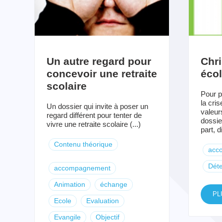
Un autre regard pour
Chri
concevoir une retraite
éco
scolaire
Pour p
la cris
Un dossier qui invite à poser un
valeur
regard différent pour tenter de
dossie
vivre une retraite scolaire (...)
part, d
Contenu théorique
acc
Dét
accompagnement
Animation
échange
PL
Ecole
Evaluation
Evangile
Objectif