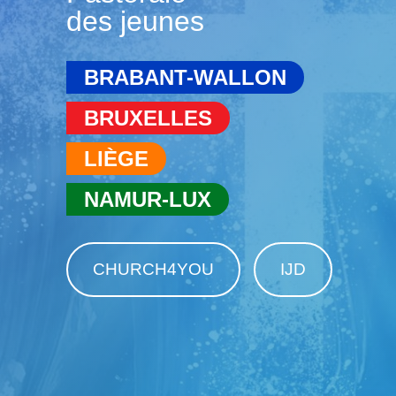
des jeunes
BRABANT-WALLON
BRUXELLES
LIÈGE
NAMUR-LUX
CHURCH4YOU
IJD