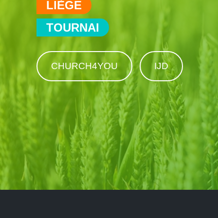
LIÈGE
TOURNAI
CHURCH4YOU
IJD