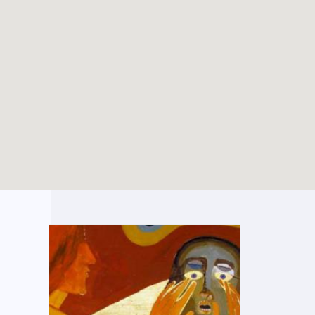
Dossier vacances –
TOUTES LES ACTUALITÉS
Eté 2025
Enable map filtering