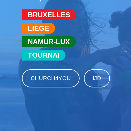
BRUXELLES
LIÈGE
NAMUR-LUX
TOURNAI
CHURCH4YOU
IJD