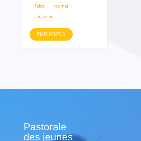
Taizé
tournai
vacances
PLUS D'INFOS
Pastorale
des jeunes