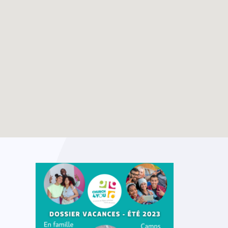
Les 800 ans de
TOUTES LES ACTUALITÉS
l’église Saint-Nicolas
avec les jeunes de la
Hulpe
Enable map filtering