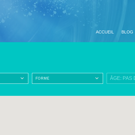
ACCUEIL
BLOG
ompagnement
Miracle Eucharistique
Nos objectifs
Vivre le Jubilé 2025
TOUS LE
ituel
& présence réelle
« Pèlerins
d’espérance » :
propositions pour les
jeunes