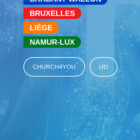
BRUXELLES
LIÈGE
NAMUR-LUX
CHURCH4YOU
IJD