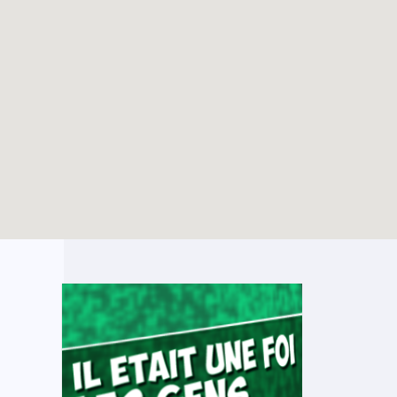
Création d’un groupe
TOUTES LES ACTUALITÉS
WhatsApp pour les
jeunes pros du Bw
Enable map filtering