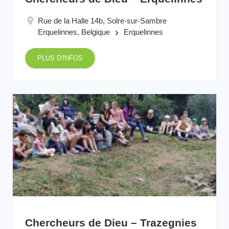
Rue de la Halle 14b, Solre-sur-Sambre
Erquelinnes, Belgique
Erquelinnes
keyboard_arrow_right
PLUS D'INFOS
Chercheurs de Dieu – Trazegnies