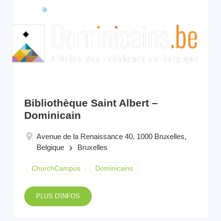
Bibliothèque Saint Albert –
Dominicain
Avenue de la Renaissance 40, 1000 Bruxelles,
Belgique
Bruxelles
keyboard_arrow_right
ChurchCampus
Dominicains
PLUS D'INFOS