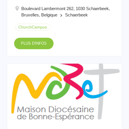
Boulevard Lambermont 262, 1030 Schaerbeek,
Bruxelles, Belgique
Schaerbeek
keyboard_arrow_right
ChurchCampus
PLUS D'INFOS