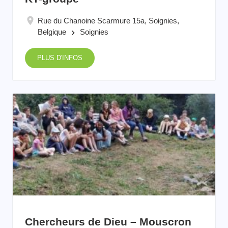
Rue du Chanoine Scarmure 15a, Soignies,
Belgique
Soignies
keyboard_arrow_right
PLUS D'INFOS
Chercheurs de Dieu – Mouscron