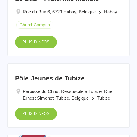
Rue du Bua 6, 6723 Habay, Belgique
Habay
keyboard_arrow_right
ChurchCampus
PLUS D'INFOS
Pôle Jeunes de Tubize
Paroisse du Christ Ressuscité à Tubize, Rue
Ernest Simonet, Tubize, Belgique
Tubize
keyboard_arrow_right
PLUS D'INFOS