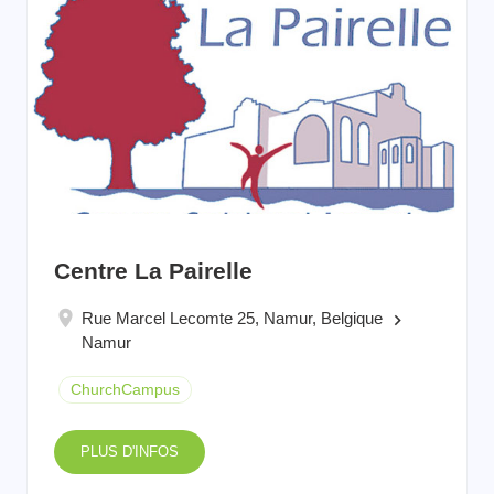
Centre La Pairelle
Rue Marcel Lecomte 25, Namur, Belgique
keyboard_arrow_right
Namur
ChurchCampus
PLUS D'INFOS