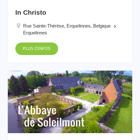
In Christo
Rue Sainte-Thérèse, Erquelinnes, Belgique
keyboard_arrow_right
Erquelinnes
PLUS D'INFOS