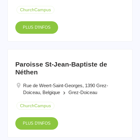
ChurchCampus
PLUS D'INFOS
Paroisse St-Jean-Baptiste de
Néthen
Rue de Weert-Saint-Georges, 1390 Grez-
Doiceau, Belgique
Grez-Doiceau
keyboard_arrow_right
ChurchCampus
PLUS D'INFOS