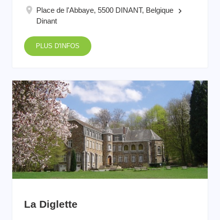
Place de l'Abbaye, 5500 DINANT, Belgique
keyboard_arrow_right
Dinant
PLUS D'INFOS
La Diglette