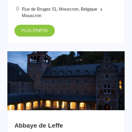
Rue de Bruges 51, Mouscron, Belgique
keyboard_arrow_right
Mouscron
PLUS D'INFOS
Abbaye de Leffe