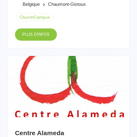
Belgique
Chaumont-Gistoux
keyboard_arrow_right
ChurchCampus
PLUS D'INFOS
Centre Alameda