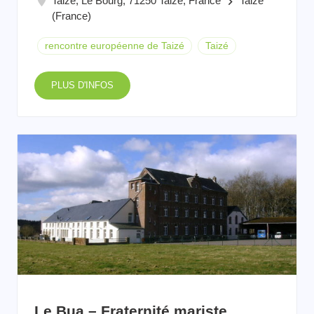
Taizé, Le Bourg, 71250 Taizé, France
Taizé
keyboard_arrow_right
(France)
rencontre européenne de Taizé
Taizé
PLUS D'INFOS
Le Bua – Fraternité mariste