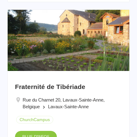
Fraternité de Tibériade
Rue du Charnet 20, Lavaux-Sainte-Anne,
Belgique
Lavaux-Sainte-Anne
keyboard_arrow_right
ChurchCampus
PLUS D'INFOS