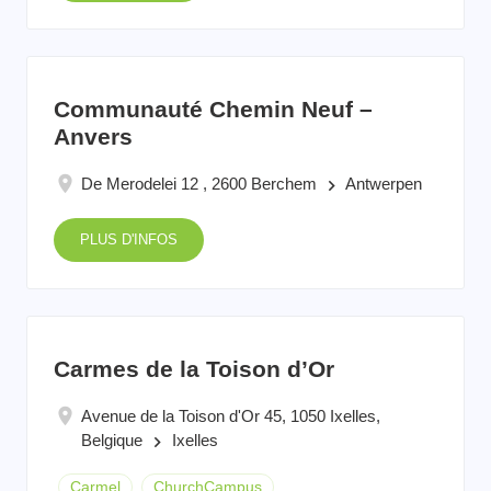
Communauté Chemin Neuf –
Anvers
De Merodelei 12 , 2600 Berchem
Antwerpen
keyboard_arrow_right
PLUS D'INFOS
Carmes de la Toison d’Or
Avenue de la Toison d'Or 45, 1050 Ixelles,
Belgique
Ixelles
keyboard_arrow_right
Carmel
ChurchCampus