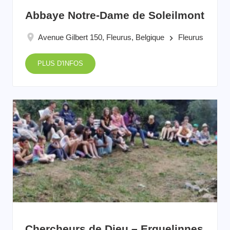
Abbaye Notre-Dame de Soleilmont
Avenue Gilbert 150, Fleurus, Belgique
Fleurus
keyboard_arrow_right
PLUS D'INFOS
Chercheurs de Dieu – Erquelinnes