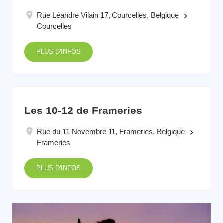
Rue Léandre Vilain 17, Courcelles, Belgique
keyboard_arrow_right
Courcelles
PLUS D'INFOS
Les 10-12 de Frameries
Rue du 11 Novembre 11, Frameries, Belgique
keyboard_arrow_right
Frameries
PLUS D'INFOS