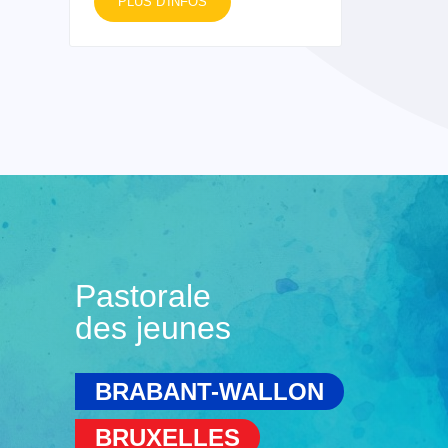
PLUS D'INFOS
Pastorale
des jeunes
BRABANT-WALLON
BRUXELLES