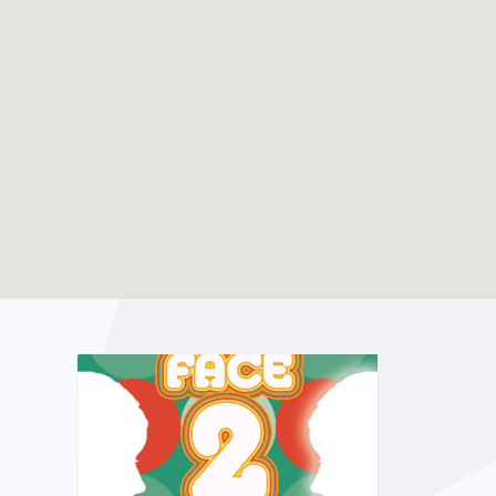
JMJ Séoul 2027
TOUTES LES ACTIVITÉS
TOUTES LES ACTUALITÉS
28-07-2027
Enable map filtering