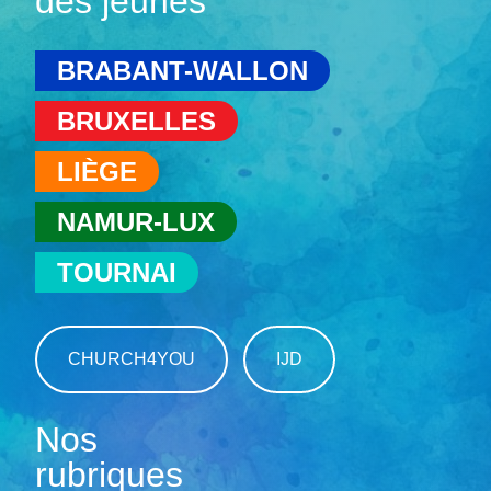
des jeunes
BRABANT-WALLON
BRUXELLES
LIÈGE
NAMUR-LUX
TOURNAI
CHURCH4YOU
IJD
Nos
rubriques