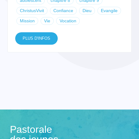
adolescent
chapitre 8
chapitre 9
ChristusVivit
Confiance
Dieu
Evangile
Mission
Vie
Vocation
PLUS D'INFOS
Pastorale