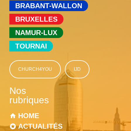
BRABANT-WALLON
BRUXELLES
NAMUR-LUX
TOURNAI
CHURCH4YOU
IJD
Nos
rubriques
HOME
ACTUALITÉS