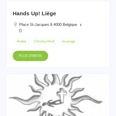
Hands Up! Liège
Place St-Jacques 8 4000 Belgique
keyboard_arrow_right
()
Arabe
ChristusVivit
louange
PLUS D'INFOS