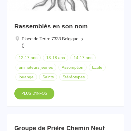
Rassemblés en son nom
Place de Tertre 7333 Belgique
keyboard_arrow_right
()
12-17 ans
13-18 ans
14-17 ans
animateurs jeunes
Assomption
Ecole
louange
Saints
Stéréotypes
PLUS D'INFOS
Groupe de Prière Chemin Neuf