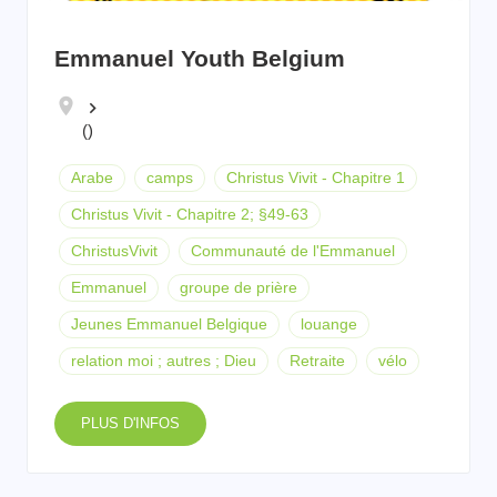
Emmanuel Youth Belgium
keyboard_arrow_right
()
Arabe
camps
Christus Vivit - Chapitre 1
Christus Vivit - Chapitre 2; §49-63
ChristusVivit
Communauté de l'Emmanuel
Emmanuel
groupe de prière
Jeunes Emmanuel Belgique
louange
relation moi ; autres ; Dieu
Retraite
vélo
PLUS D'INFOS