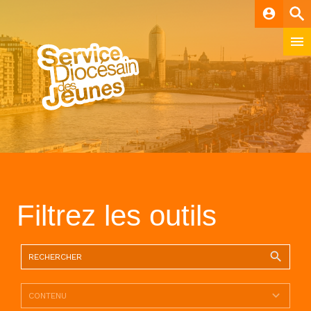
account_circle
Filtrez les outils