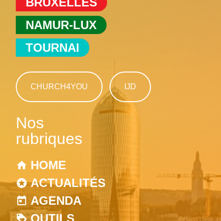
BRUXELLES
NAMUR-LUX
TOURNAI
CHURCH4YOU
IJD
Nos
rubriques
HOME
ACTUALITÉS
AGENDA
OUTILS