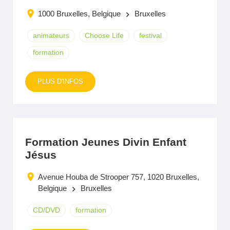
1000 Bruxelles, Belgique
Bruxelles
keyboard_arrow_right
animateurs
Choose Life
festival
formation
PLUS D'INFOS
Formation Jeunes Divin Enfant
Jésus
Avenue Houba de Strooper 757, 1020 Bruxelles,
Belgique
Bruxelles
keyboard_arrow_right
CD/DVD
formation