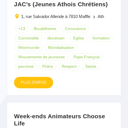
JAC’s (Jeunes Athois Chrétiens)
1, rue Salvador Allende à 7810 Maffle
Ath
keyboard_arrow_right
+13
Bouddhisme
Conscience
Convivialité
diocésain
Eglise
formation
Miséricorde
Mondialisation
Mouvements de jeunesse
Pape François
paroisse
Prière
Respect
Saints
PLUS D'INFOS
Week-ends Animateurs Choose
Life