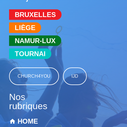
BRUXELLES
LIÈGE
NAMUR-LUX
TOURNAI
CHURCH4YOU
IJD
Nos
rubriques
HOME