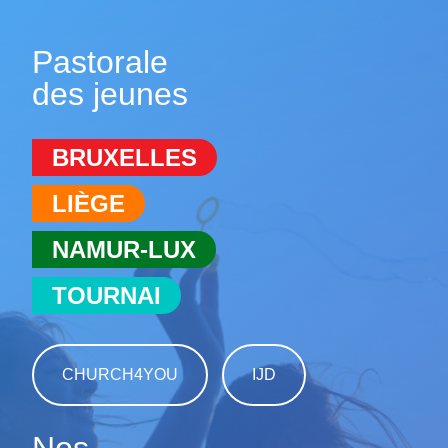
Pastorale
des jeunes
BRUXELLES
LIÈGE
NAMUR-LUX
TOURNAI
CHURCH4YOU
IJD
Nos