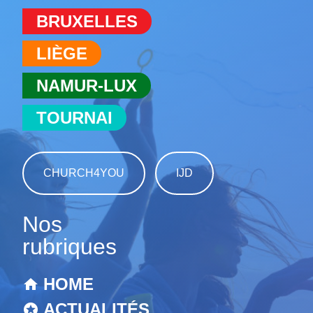
BRUXELLES
LIÈGE
NAMUR-LUX
TOURNAI
CHURCH4YOU
IJD
Nos
rubriques
HOME
ACTUALITÉS