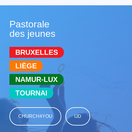
Pastorale
des jeunes
BRUXELLES
LIÈGE
NAMUR-LUX
TOURNAI
CHURCH4YOU
IJD