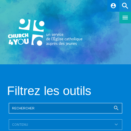
account_circle
Filtrez les outils