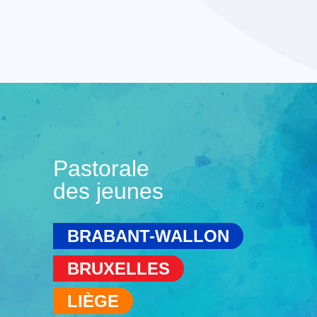
Pastorale
des jeunes
BRABANT-WALLON
BRUXELLES
LIÈGE