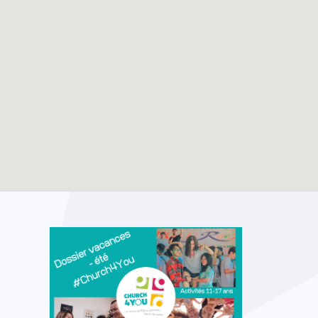
JMJ Séoul 2027
TOUTES LES ACTIVITÉS
TOUTES LES ACTUALITÉS
28-07-2027
Enable map filtering