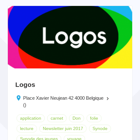
Logos
Place Xavier Neujean 42 4000 Belgique
keyboard_arrow_right
()
application
carnet
Don
folie
lecture
Newsletter juin 2017
Synode
Synode des jeunes
voyage