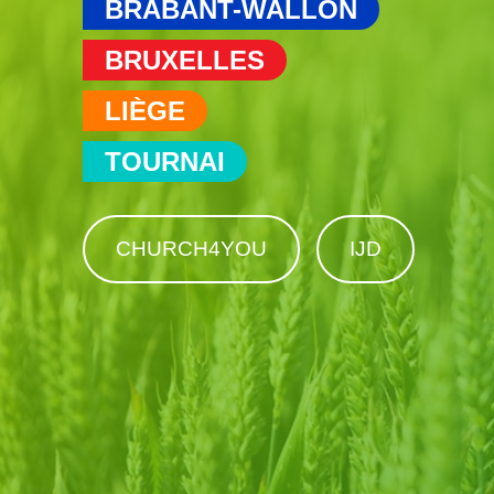
BRABANT-WALLON
BRUXELLES
LIÈGE
TOURNAI
CHURCH4YOU
IJD