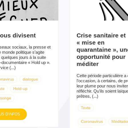
nous divisent
Crise sanitaire et
« mise en
seaux sociaux, la presse et
quarantaine », un
e monde politique s’agite
opportunité pour
 quelques jours à la suite
m-documentaire « Hold up ».
méditer
ice (...)
Cette période particulière a
navirus
dialogue
l’occasion, à certains, de p
leur plume pour nous inviter
ute
Hold-up
réfléchir. Qu’ils soient laïqu
prêtres, (...)
songe
Texte
US D'INFOS
Coronavirus
Méditati