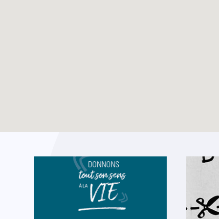
Dossier vacances –
TOUTES LES ACTUALITÉS
Eté 2025
Enable map filtering