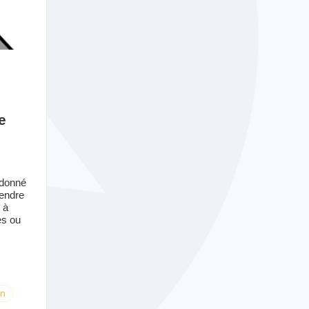
e
 donné
rendre
 à
es ou
on