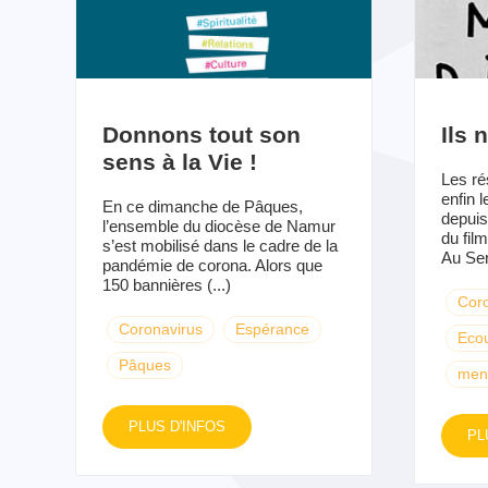
Donnons tout son
Ils 
sens à la Vie !
Les ré
enfin l
En ce dimanche de Pâques,
depuis
l’ensemble du diocèse de Namur
du fil
s’est mobilisé dans le cadre de la
Au Serv
pandémie de corona. Alors que
150 bannières (...)
Coro
Coronavirus
Espérance
Eco
Pâques
men
PLUS D'INFOS
PL