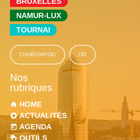
BRUXELLES
NAMUR-LUX
TOURNAI
CHURCH4YOU
IJD
Nos
rubriques
HOME
ACTUALITÉS
AGENDA
OUTILS