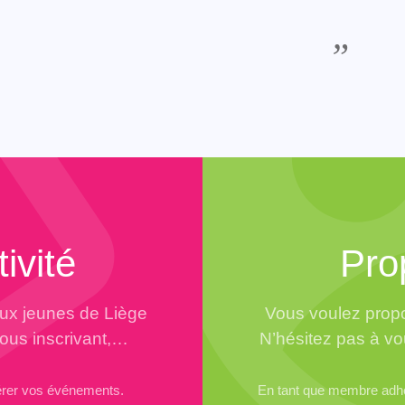
ivité
Pro
aux jeunes de Liège
Vous voulez propo
vous inscrivant,…
N’hésitez pas à vo
érer vos événements.
En tant que membre adhér