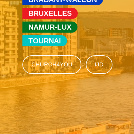
BRUXELLES
NAMUR-LUX
TOURNAI
CHURCH4YOU
IJD