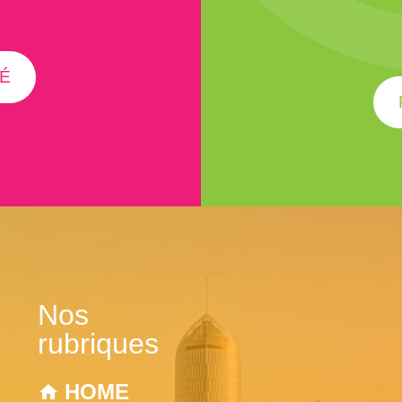
É
Nos
rubriques
HOME