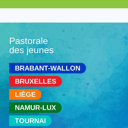
Pastorale
des jeunes
BRABANT-WALLON
BRUXELLES
LIÈGE
NAMUR-LUX
TOURNAI