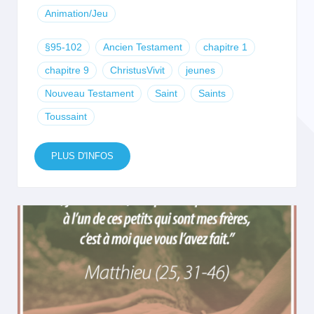
Animation/Jeu
§95-102
Ancien Testament
chapitre 1
chapitre 9
ChristusVivit
jeunes
Nouveau Testament
Saint
Saints
Toussaint
PLUS D'INFOS