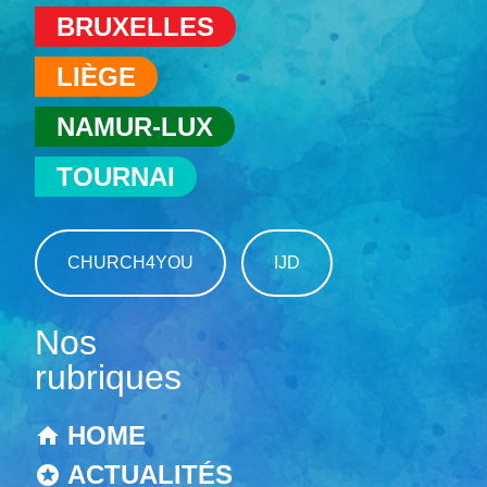
BRUXELLES
LIÈGE
NAMUR-LUX
TOURNAI
CHURCH4YOU
IJD
Nos
rubriques
HOME
ACTUALITÉS