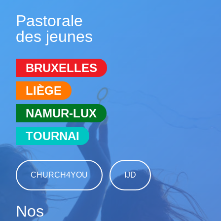
Pastorale
des jeunes
BRUXELLES
LIÈGE
NAMUR-LUX
TOURNAI
CHURCH4YOU
IJD
Nos