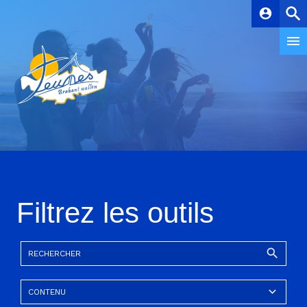
account_circle
Filtrez les outils