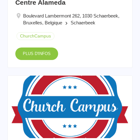
Centre Alameda
Boulevard Lambermont 262, 1030 Schaerbeek,
Bruxelles, Belgique
Schaerbeek
keyboard_arrow_right
ChurchCampus
PLUS D'INFOS