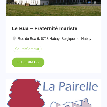
Le Bua – Fraternité mariste
Rue du Bua 6, 6723 Habay, Belgique
Habay
keyboard_arrow_right
ChurchCampus
PLUS D'INFOS