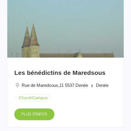
Les bénédictins de Maredsous
Rue de Maredsous,11 5537 Denée
Denée
keyboard_arrow_right
ChurchCampus
PLUS D'INFOS