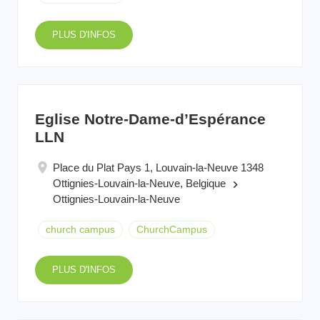
PLUS D'INFOS
Eglise Notre-Dame-d’Espérance
LLN
Place du Plat Pays 1, Louvain-la-Neuve 1348
Ottignies-Louvain-la-Neuve, Belgique
keyboard_arrow_right
Ottignies-Louvain-la-Neuve
church campus
ChurchCampus
PLUS D'INFOS