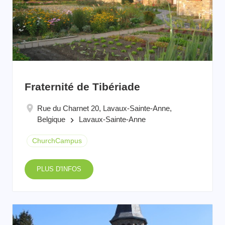
Fraternité de Tibériade
Rue du Charnet 20, Lavaux-Sainte-Anne,
Belgique
Lavaux-Sainte-Anne
keyboard_arrow_right
ChurchCampus
PLUS D'INFOS