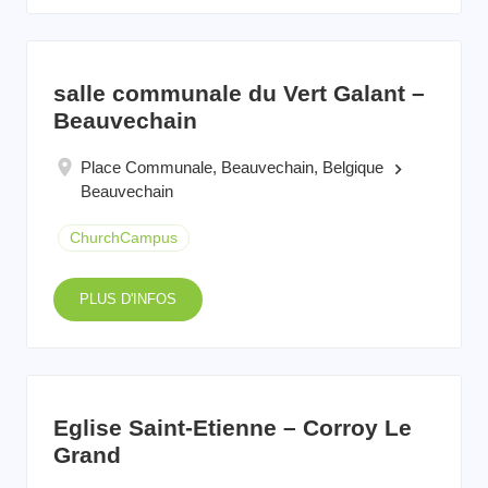
salle communale du Vert Galant –
Beauvechain
Place Communale, Beauvechain, Belgique
keyboard_arrow_right
Beauvechain
ChurchCampus
PLUS D'INFOS
Eglise Saint-Etienne – Corroy Le
Grand