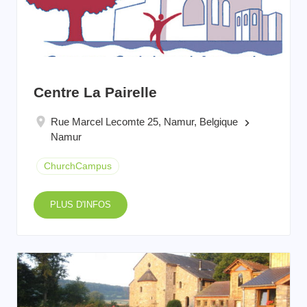
Centre La Pairelle
Rue Marcel Lecomte 25, Namur, Belgique
keyboard_arrow_right
Namur
ChurchCampus
PLUS D'INFOS