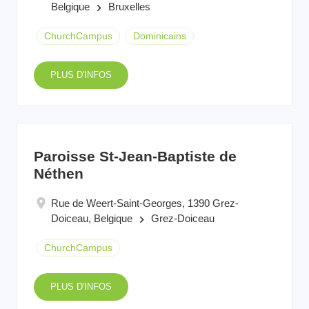
Belgique
Bruxelles
keyboard_arrow_right
ChurchCampus
Dominicains
PLUS D'INFOS
Paroisse St-Jean-Baptiste de
Néthen
Rue de Weert-Saint-Georges, 1390 Grez-
Doiceau, Belgique
Grez-Doiceau
keyboard_arrow_right
ChurchCampus
PLUS D'INFOS