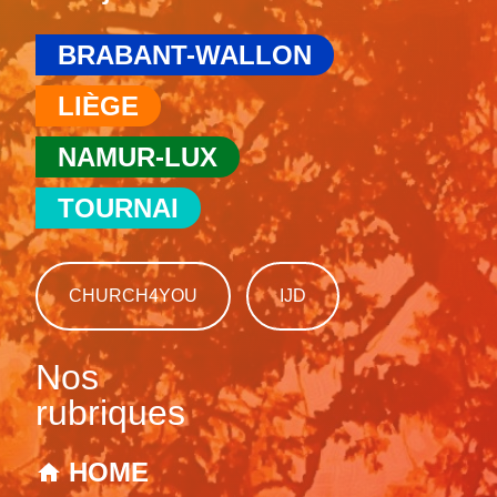
BRABANT-WALLON
LIÈGE
NAMUR-LUX
TOURNAI
CHURCH4YOU
IJD
Nos
rubriques
HOME