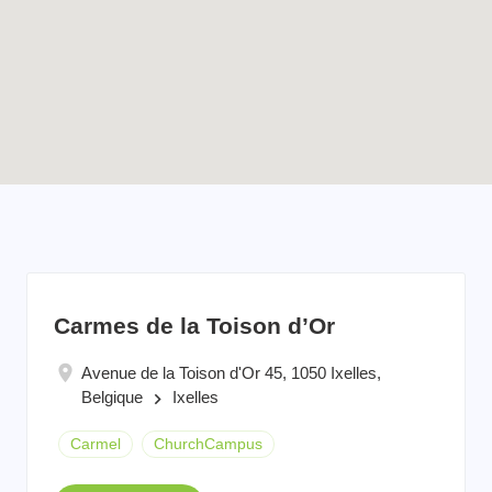
Enable map filtering
Carmes de la Toison d’Or
Avenue de la Toison d'Or 45, 1050 Ixelles,
Belgique
Ixelles
keyboard_arrow_right
Carmel
ChurchCampus