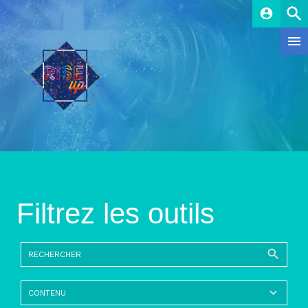
account_circle
Filtrez les outils