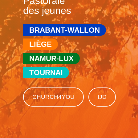
Pastorale
des jeunes
BRABANT-WALLON
LIÈGE
NAMUR-LUX
TOURNAI
CHURCH4YOU
IJD