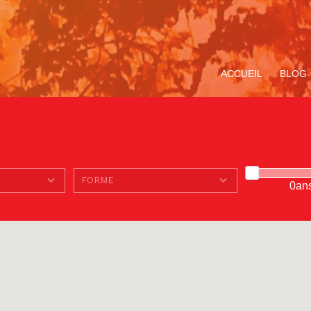
ACCUEIL
BLOG
0an
ompagnement
Avec Carlo Acutis. En
Le Service de la
Miracle Eucharistique
TOUS LE
V
ituel
route pour le Jubilé de
Pastorale des Jeunes
& présence réelle
«
l’Espérance
de Bruxelles
p