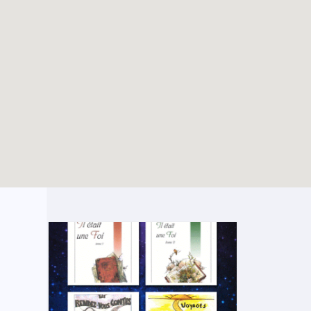
Écho du pélé jeunes
TOUTES LES ACTUALITÉS
Lourdes 2024
Enable map filtering