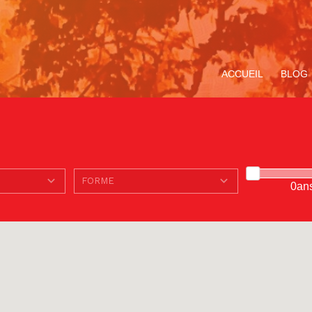
ACCUEIL
BLOG
0an
ompagnement
Avec Carlo Acutis. En
Le Service de la
Miracle Eucharistique
TOUS LE
V
ituel
route pour le Jubilé de
Pastorale des Jeunes
& présence réelle
«
l’Espérance
de Bruxelles
p