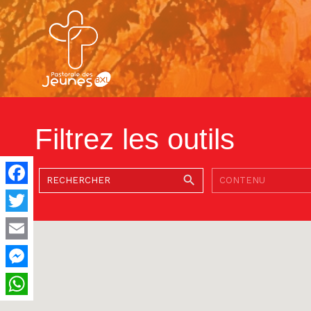
NE MANQUEZ PAS...
Filtrez les outils
Facebook
Twitter
Nouveau Site
TOUTES LES ACTIVITÉS
Contact & Équipe
Formation Croisillon
Kots et colocs
Acc
catholiques à
spir
Bruxelles
Email
Messenger
WhatsApp