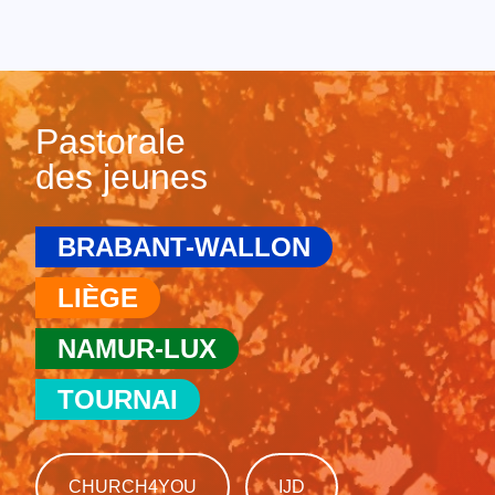
Pastorale
des jeunes
BRABANT-WALLON
LIÈGE
NAMUR-LUX
TOURNAI
CHURCH4YOU
IJD