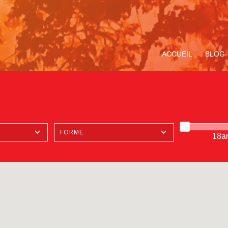
ACCUEIL
BLOG
18a
ompagnement
Avec Carlo Acutis. En
Le Service de la
Miracle Eucharistique
TOUS LE
V
ituel
route pour le Jubilé de
Pastorale des Jeunes
& présence réelle
«
l’Espérance
de Bruxelles
p