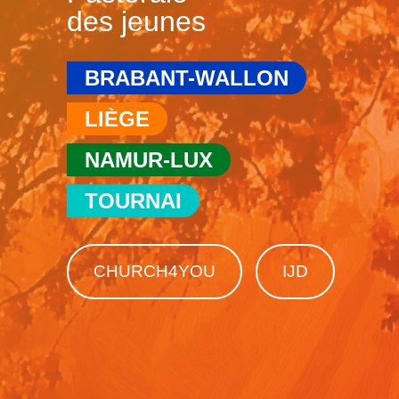
des jeunes
BRABANT-WALLON
LIÈGE
NAMUR-LUX
TOURNAI
CHURCH4YOU
IJD