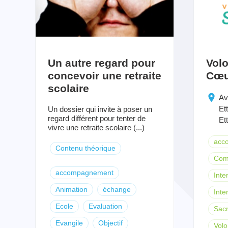
Un autre regard pour
Volo
concevoir une retraite
Cœu
scolaire
Av
Et
Un dossier qui invite à poser un
regard différent pour tenter de
Et
vivre une retraite scolaire (...)
acc
Contenu théorique
Com
accompagnement
Inter
Animation
échange
Inte
Ecole
Evaluation
Sac
Evangile
Objectif
Volo