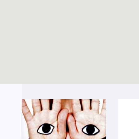
Écho du pélé jeunes
TOUTES LES ACTUALITÉS
Lourdes 2024
Enable map filtering