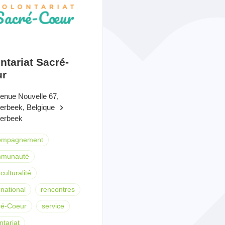
ntariat Sacré-
r
enue Nouvelle 67,
terbeek, Belgique
keyboard_arrow_right
terbeek
ompagnement
munauté
culturalité
rnational
rencontres
ré-Coeur
service
ntariat