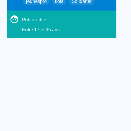
jeunespro
kots
Solidarité
Public cible
Entre 17 et 35 ans