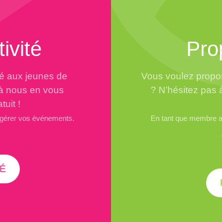
ivité
Pro
té aux jeunes de
Vous voulez propos
 à nous en vous
? N’hésitez pas 
tuit !
 gérer vos événements.
En tant que membre ad
É