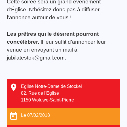
Cette soirée sera un grand événement
d’Église. N’hésitez donc pas à diffuser
l’annonce autour de vous !
Les prêtres qui le désirent pourront
concélébrer.
Il leur suffit d’annoncer leur
venue en envoyant un mail à
jubilatestok@gmail.com
.
Eglise Notre-Dame de Stockel
82, Rue de l'Eglise
1150 Woluwe-Saint-Pierre
Le 07/02/2018