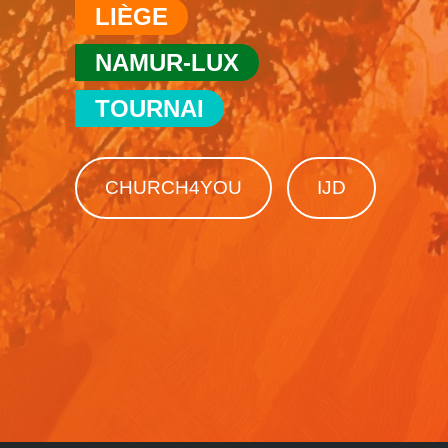
LIÈGE
NAMUR-LUX
TOURNAI
CHURCH4YOU
IJD