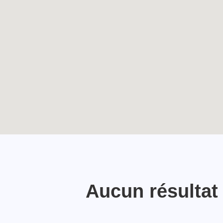
Écho du pélé jeunes
TOUTES LES ACTUALITÉS
Lourdes 2024
Enable map filtering
Aucun résultat