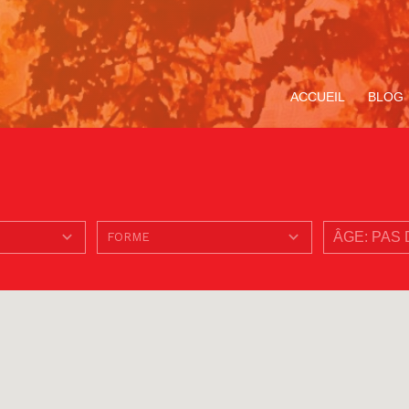
ACCUEIL
BLOG
ompagnement
Avec Carlo Acutis. En
Le Service de la
Miracle Eucharistique
TOUS LE
V
ituel
route pour le Jubilé de
Pastorale des Jeunes
& présence réelle
«
l’Espérance
de Bruxelles
p