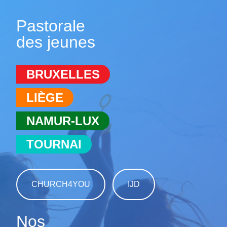
Pastorale
des jeunes
BRUXELLES
LIÈGE
NAMUR-LUX
TOURNAI
CHURCH4YOU
IJD
Nos