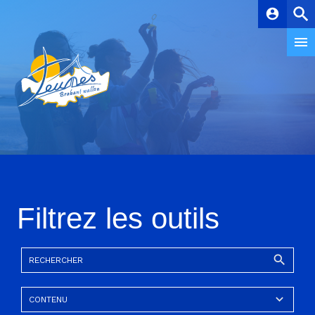
account_circle
Filtrez les outils