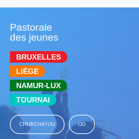
Pastorale
des jeunes
BRUXELLES
LIÈGE
NAMUR-LUX
TOURNAI
CHURCH4YOU
IJD