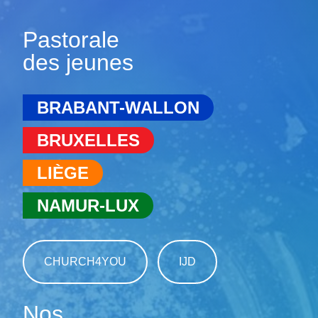
Pastorale
des jeunes
BRABANT-WALLON
BRUXELLES
LIÈGE
NAMUR-LUX
CHURCH4YOU
IJD
Nos